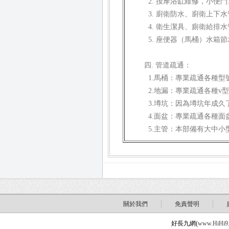
2. 按摩浴缸維修，小便
3. 廚衛防水、廚衛上下
4. 衛生潔具、廁衛給排
5. 座便器（馬桶）水箱
四. 管道疏通：
1.馬桶：專業疏通各種型
2.地漏：專業疏通各種v
3.墫坑：因為墫坑年成久
4.面盆：專業疏通各種面
5.主管：本部備有大中小
關於我們
免責聲明
好長九網(
www.HiHi9