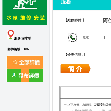
服務
阿
【維修師傅:】
致電
|
服務:深水埗
師傅編號：186
【優惠信息 :】
一.上下水管、水龍頭、花灑安裝及