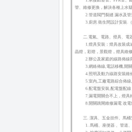
1.承接鋁塑管、PPR管
管、維修更換，解決各種上水
2.管道閥門裂縫.漏水及管
3.廚房.衛生間設計安裝.
二.電氣、電路、燈具、電
1.燈具安裝：燈具改裝成
晶燈，彩燈，景觀燈，燈具維修
2.辦公及家庭的線路佈線
3.網絡佈線,電話移機,
4.照明及動力線路安裝維
5.室內,工廠電路綜合佈線
6.配電盤安裝,配電盤配線
7.漏電開關合不上，燈具
8.開關跳閘維修漏電 改
三. 潔具、五金挂件、馬
1. 馬桶、座便器 、管