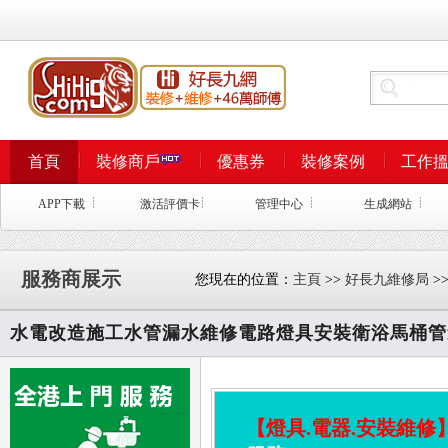
首頁
裝修商戶
優惠券
裝修案例
工作
APP下載
激活評價卡
管理中心
生成網站
服務商展示
您現在的位置：
主頁
>>
好長九維修局
>
水電改造施工水管漏水維修電路燈具安裝衛浴馬桶管
【燈具.電器.安裝維修