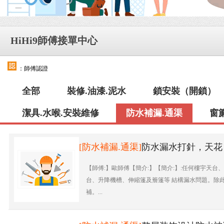
HiHi9師傅接單中心
：師傅認證
全部
裝修.油漆.泥水
鎖安裝（開鎖）
潔具.水喉.安裝維修
防水補漏.通渠
窗
[防水補漏.通渠]
防水漏水打針，天花
【師傅:】歐師傅【簡介:】【簡介:】:任何樓宇天
台、升降機槽、伸縮篷及簷篷等 結構漏水問題。除
補。...