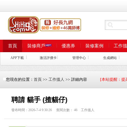
首頁
裝修商戶
優惠券
裝修案例
工作
APP下載
激活評價卡
管理中心
生成網站
您現在的位置：
首頁
>>
工作搵人
>> 詳細內容
[本站提醒：提
聘請 貓手 (揸貓仔)
發布時間：2026-7-4 9:30:26 查閱次數：
46
工作搵人