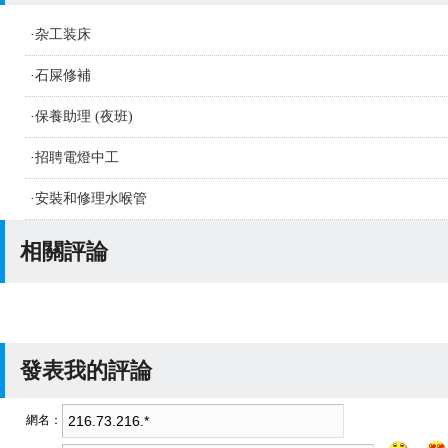
·
杂工装床
·
石屎修補
·
保養助理 (夜班)
·
招聘電燈中工
·
安裝和修理水喉管
相關評論
發表我的評論
網名：