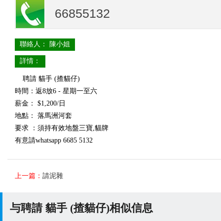
66855132
聯絡人： 陳小姐
詳情：
聘請 貓手 (揸貓仔)
時間：返8放6 - 星期一至六
薪金： $1,200/日
地點： 落馬洲河套
要求 ：須持有效地盤三寶,貓牌
有意請whatsapp 6685 5132
上一篇：
請泥雜
与聘請 貓手 (揸貓仔)相似信息