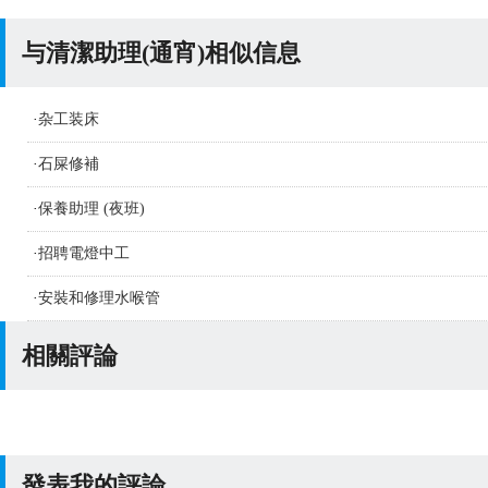
与清潔助理(通宵)相似信息
·
杂工装床
·
石屎修補
·
保養助理 (夜班)
·
招聘電燈中工
·
安裝和修理水喉管
相關評論
發表我的評論