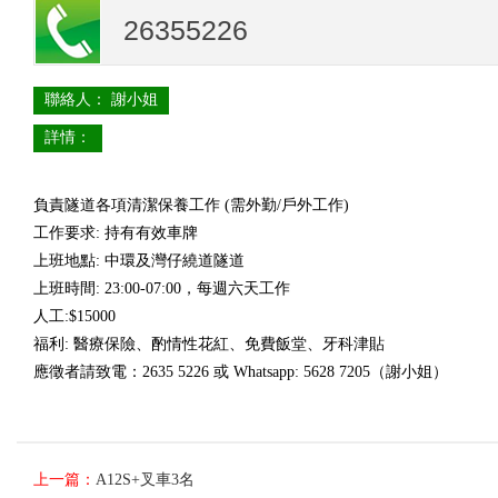
26355226
聯絡人： 謝小姐
詳情：
負責隧道各項清潔保養工作
(
需外勤
/
戶外工作
)
工作要求
:
持有有效車牌
上班地點
:
中環及灣仔繞道隧道
上班時間
: 23:00-07:00
，每週六天工作
人工
:$15000
福利
:
醫療保險、酌情性花紅、免費飯堂、牙科津貼
應徵者請致電：
2635 5226
或
Whatsapp: 5628 7205
（謝小姐）
上一篇：
A12S+叉車3名