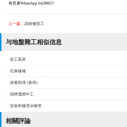
有意者WhatsApp 64288657
上一篇：
請維修技工
与地盤雜工相似信息
·
杂工装床
·
石屎修補
·
保養助理 (夜班)
·
招聘電燈中工
·
安裝和修理水喉管
相關評論