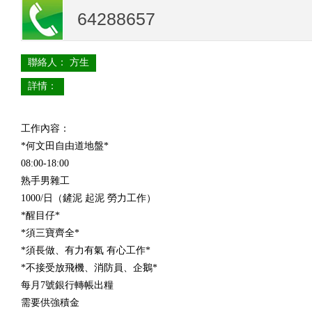
64288657
聯絡人： 方生
詳情：
工作內容：
*何文田自由道地盤*
08:00-18:00
熟手男雜工
1000/日（鏟泥 起泥 勞力工作）
*醒目仔*
*須三寶齊全*
*須長做、有力有氣 有心工作*
*不接受放飛機、消防員、企鵝*
每月7號銀行轉帳出糧
需要供強積金