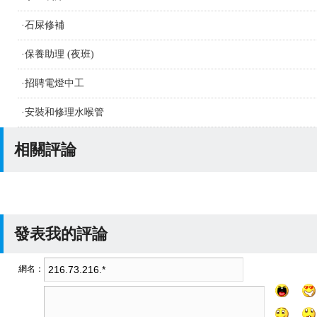
·
石屎修補
·
保養助理 (夜班)
·
招聘電燈中工
·
安裝和修理水喉管
相關評論
發表我的評論
網名：