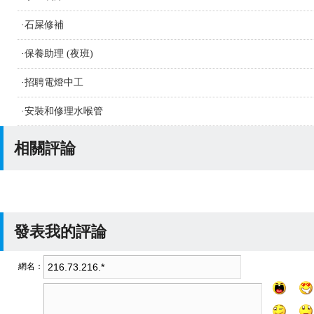
·
石屎修補
·
保養助理 (夜班)
·
招聘電燈中工
·
安裝和修理水喉管
相關評論
發表我的評論
網名：