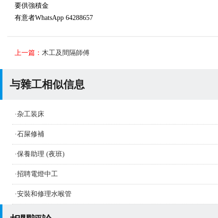
要供強積金
有意者WhatsApp 64288657
上一篇：
木工及間隔師傅
与雜工相似信息
·
杂工装床
·
石屎修補
·
保養助理 (夜班)
·
招聘電燈中工
·
安裝和修理水喉管