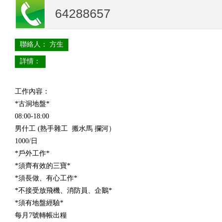
64288657
聯絡人： 方生
詳情：
工作內容：
*古洞地盤*
08:00-18:00
男什工 (熟手雜工 搬水馬 攔河）
1000/日
*戶外工作*
*須齊有效的三寶*
*須長做、有心工作*
*不接受放飛機、消防員、企鵝*
*須有地盤經驗*
每月7號轉帳出糧