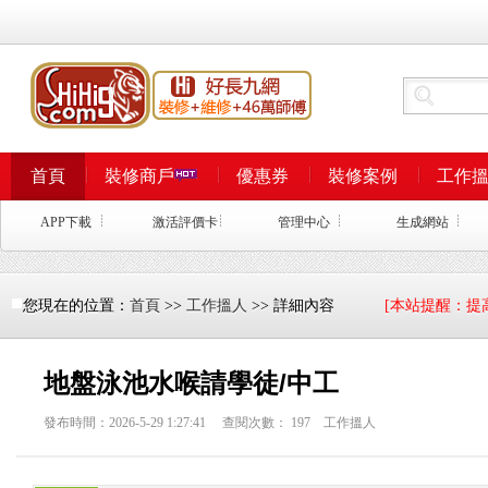
首頁
裝修商戶
優惠券
裝修案例
工作
APP下載
激活評價卡
管理中心
生成網站
您現在的位置：
首頁
>>
工作搵人
>> 詳細內容
[本站提醒：提
地盤泳池水喉請學徒/中工
發布時間：2026-5-29 1:27:41 查閱次數：
197
工作搵人