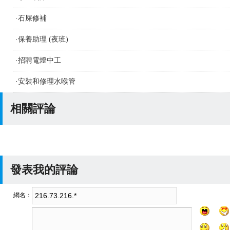
·
石屎修補
·
保養助理 (夜班)
·
招聘電燈中工
·
安裝和修理水喉管
相關評論
發表我的評論
網名：