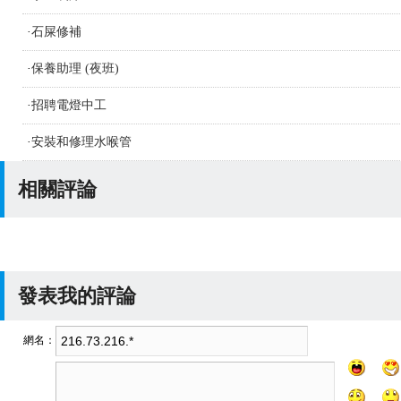
·
石屎修補
·
保養助理 (夜班)
·
招聘電燈中工
·
安裝和修理水喉管
相關評論
發表我的評論
網名：