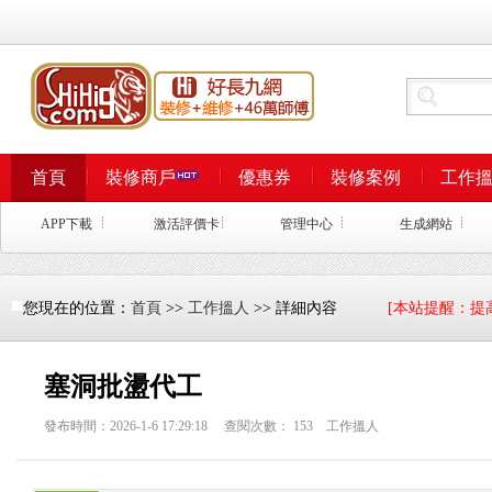
首頁
裝修商戶
優惠券
裝修案例
工作
APP下載
激活評價卡
管理中心
生成網站
您現在的位置：
首頁
>>
工作搵人
>> 詳細內容
[本站提醒：提
塞洞批盪代工
發布時間：2026-1-6 17:29:18 查閱次數：
153
工作搵人