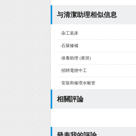
与清潔助理相似信息
·
杂工装床
·
石屎修補
·
保養助理 (夜班)
·
招聘電燈中工
·
安裝和修理水喉管
相關評論
發表我的評論