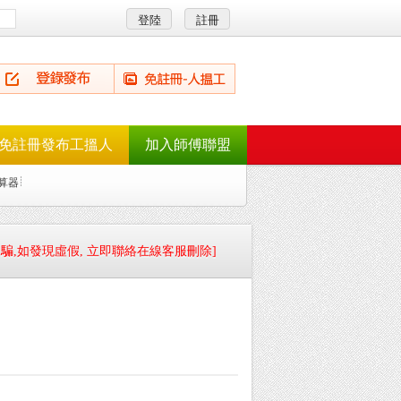
免註冊發布工搵人
加入師傅聯盟
算器
騙,如發現虛假, 立即聯絡在線客服刪除]