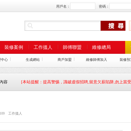
用戶名：
密碼：
裝修案例
工作搵人
師傅聯盟
維修總局
理中心
生成網站
商戶加盟
維修師傅加入
裝修預
細內容
[本站提醒：提高警惕，識破虛假招聘,留意欠薪陷阱,勿上當受
109
工作搵人