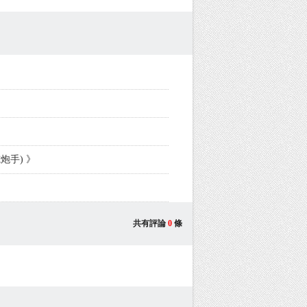
炮手) 》
共有評論
0
條