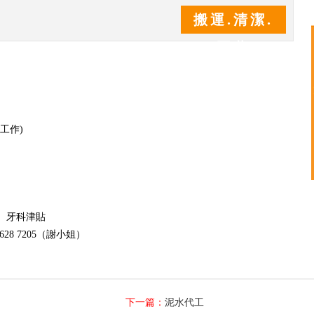
搬運.清潔.
園藝
工作
)
、牙科津貼
628 7205
（謝小姐）
下一篇：
泥水代工