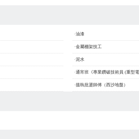
·
油漆
·
金屬棚架技工
·
泥水
·
通宵班《專業鑽破技術員 (重型電
·
搵執批盪師傅（西沙地盤）