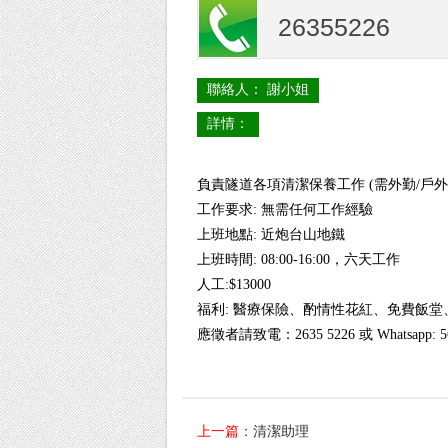
26355226
聯絡人： 謝小姐
詳情：
負責隧道各項清潔保養工作
(
需外勤
/
戶外
工作要求
:
無需任何工作經驗
上班地點
:
近炮台山地鐵
上班時間
: 0
8
:00-1
6
:00
，
六天工作
人工
:$13000
福利
:
醫療保險、酌情性花紅、免費飯堂
應徵者請致電：
2635 5226
或
Whatsapp: 5
上一篇：
清潔助理