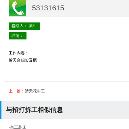
53131615
聯絡人： 葉生
詳情：
工作內容：
拆天台鋁架及櫃
上一篇：
請天花中工
与招打拆工相似信息
·
杂工装床