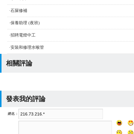
·
石屎修補
·
保養助理 (夜班)
·
招聘電燈中工
·
安裝和修理水喉管
相關評論
發表我的評論
網名：