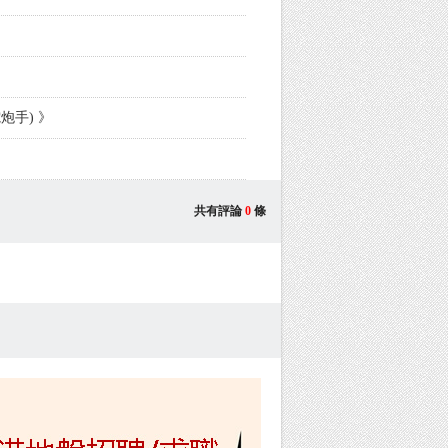
炮手) 》
共有評論
0
條