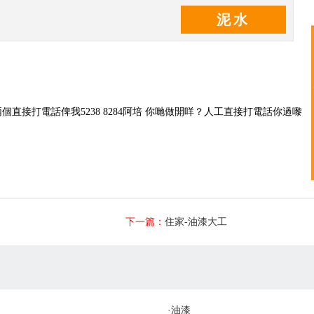
泥水
接打電話俾我5238 8284阿培 你哋做開咩？人工直接打電話你過嚟
下一篇：
住家-油漆大工
·
油漆