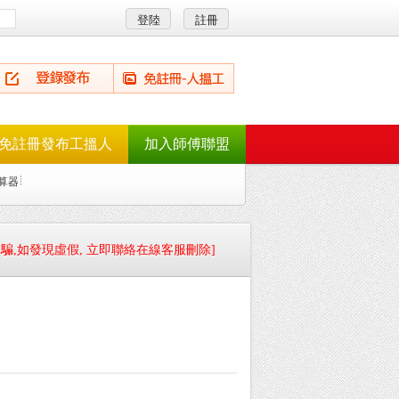
免註冊發布工搵人
加入師傅聯盟
算器
騙,如發現虛假, 立即聯絡在線客服刪除]