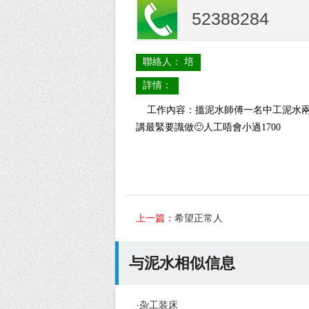
52388284
聯絡人： 培
詳情：
工作內容：搵泥水師傅一名中工泥水兩個直
講最緊要識做🙂人工唔會小過1700
上一篇：
希望正常人
与泥水相似信息
·
杂工装床