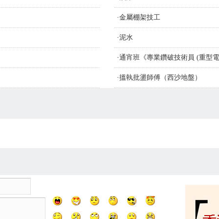
·
金屬棚架技工
·
泥水
·
通宵班《專業鑽破技術員 (重型電
·
搵執批盪師傅（西沙地盤）