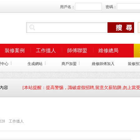
用戶名：
密碼：
裝修案例
工作搵人
師傅聯盟
維修總局
理中心
生成網站
商戶加盟
維修師傅加入
裝修預
細內容
[本站提醒：提高警惕，識破虛假招聘,留意欠薪陷阱,勿上當受
228
工作搵人