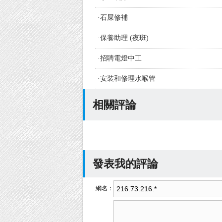
·
石屎修補
·
保養助理 (夜班)
·
招聘電燈中工
·
安裝和修理水喉管
相關評論
發表我的評論
網名：