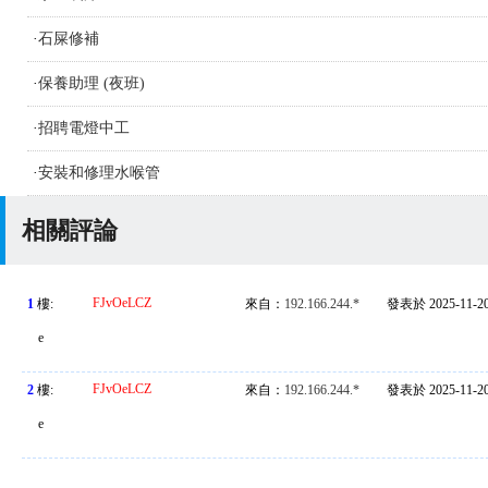
·
石屎修補
·
保養助理 (夜班)
·
招聘電燈中工
·
安裝和修理水喉管
相關評論
FJvOeLCZ
1
樓:
來自：
192.166.244.*
發表於 2025-11-20 
e
FJvOeLCZ
2
樓:
來自：
192.166.244.*
發表於 2025-11-20 
e