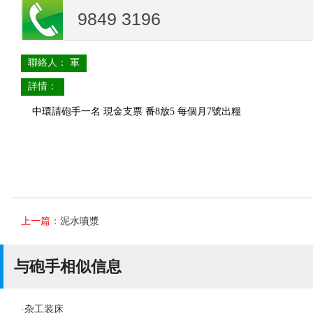
9849 3196
聯絡人： 軍
詳情：
中環請砲手一名 現金支票 番8放5 每個月7號出糧
上一篇：
泥水噴漿
与砲手相似信息
·
杂工装床