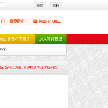
免註冊發布工搵人
加入師傅聯盟
算器
騙,如發現虛假, 立即聯絡在線客服刪除]