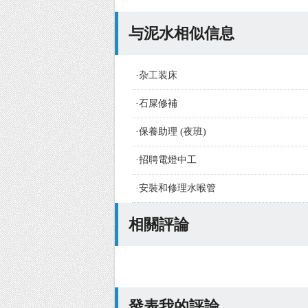
与泥水相似信息
·
杂工装床
·
石屎修補
·
保養助理 (夜班)
·
招聘電燈中工
·
安裝和修理水喉管
相關評論
發表我的評論