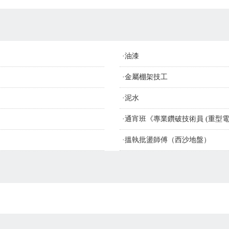
·
油漆
·
金屬棚架技工
·
泥水
·
通宵班《專業鑽破技術員 (重型電
·
搵執批盪師傅（西沙地盤）