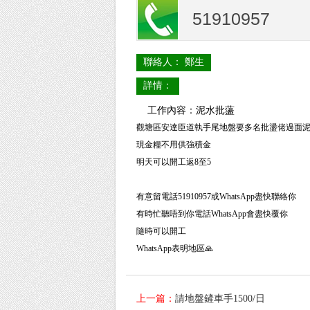
51910957
聯絡人： 鄭生
詳情：
工作內容：泥水批蘯
觀塘區安達臣道執手尾地盤要多名批盪佬過面泥雜代工$
現金糧不用供強積金
明天可以開工返8至5
有意留電話51910957或WhatsApp盡快聯絡你
有時忙聽唔到你電話WhatsApp會盡快覆你
隨時可以開工
WhatsApp表明地區🙏
上一篇：
請地盤鏟車手1500/日