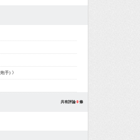
炮手) 》
共有評論
0
條