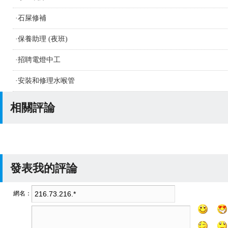
·
石屎修補
·
保養助理 (夜班)
·
招聘電燈中工
·
安裝和修理水喉管
相關評論
發表我的評論
網名：