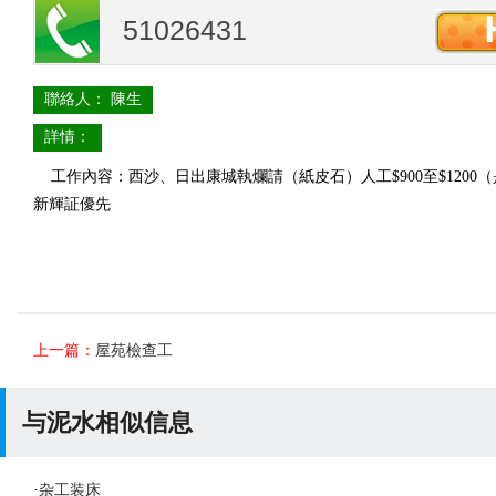
51026431
聯絡人： 陳生
詳情：
工作內容：西沙、日出康城
執爛請（紙皮石）人工
$900
至
$1200
（
新輝証優先
上一篇：
屋苑檢查工
与泥水相似信息
·
杂工装床