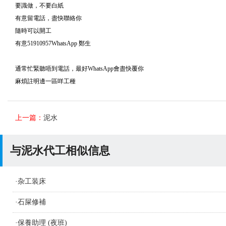
要識做，不要白紙
有意留電話，盡快聯絡你
隨時可以開工
有意51910957WhatsApp 鄭生
通常忙緊聽唔到電話，最好WhatsApp會盡快覆你
麻煩註明邊一區咩工種
上一篇：
泥水
与泥水代工相似信息
·
杂工装床
·
石屎修補
·
保養助理 (夜班)