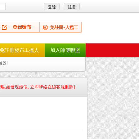
免註冊發布工搵人
加入師傅聯盟
算器
騙,如發現虛假, 立即聯絡在線客服刪除]