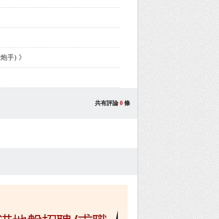
炮手) 》
共有評論
0
條