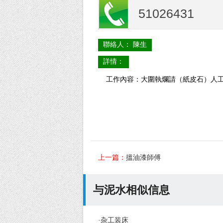
51026431
聯絡人： 陳生
詳情：
工作內容：大圍
執爛請（紙皮石）人
上一篇：
搵油漆師傅
与泥水相似信息
·
杂工装床