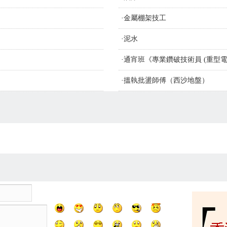
·
金屬棚架技工
·
泥水
·
通宵班《專業鑽破技術員 (重型電
·
搵執批盪師傅（西沙地盤）