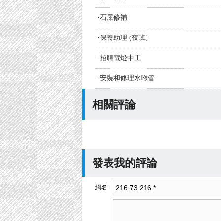
·
石屎修補
·
保養助理 (夜班)
·
招聘電燈中工
·
安裝和修理水喉管
相關評論
發表我的評論
網名：