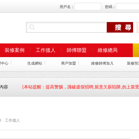
用戶名：
密碼：
裝修案例
工作搵人
師傅聯盟
維修總局
理中心
生成網站
商戶加盟
維修師傅加入
裝修預
細內容
[本站提醒：提高警惕，識破虛假招聘,留意欠薪陷阱,勿上當受
9
工作搵人