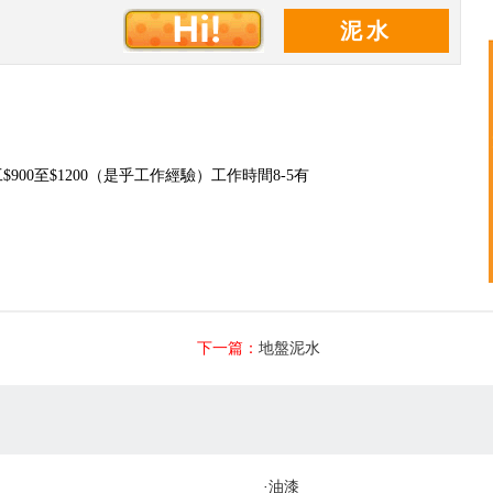
泥水
工
$900
至
$1200
（是乎工作經驗）工作時間
8-5有
下一篇：
地盤泥水
·
油漆