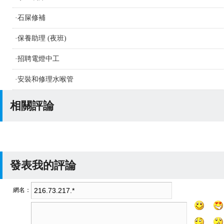
·
石屎修補
·
保養助理 (夜班)
·
招聘電燈中工
·
安裝和修理水喉管
相關評論
發表我的評論
網名：