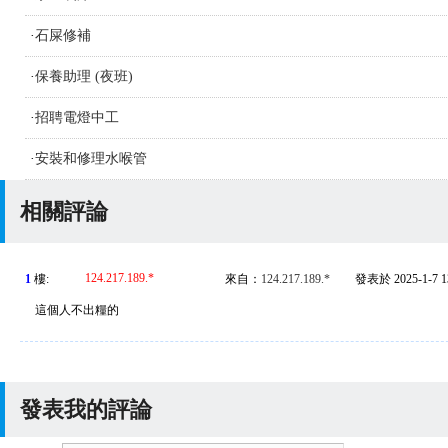
·
石屎修補
·
保養助理 (夜班)
·
招聘電燈中工
·
安裝和修理水喉管
相關評論
124.217.189.*
1
樓:
來自：
124.217.189.*
發表於 2025-1-7 13
這個人不出糧的
發表我的評論