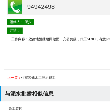
94942498
聯絡人： 榮少
詳情：
工作內容：啟德地盤批蕩同做面，充公勿擾，代工$1200，有意p
上一篇：
住家装修木工埋尾帮工
与泥水批盪相似信息
·
杂工装床