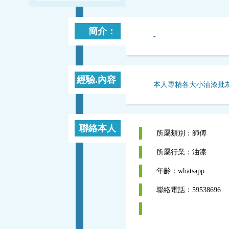
簡介：
-
經驗.內容
本人專精各大小油漆批灰乳膠
聯絡本人
所屬類別：師傅
所屬行業：油漆
年齡：whatsapp
聯絡電話：59538696