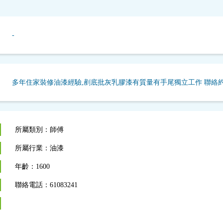
-
多年住家裝修油漆經驗,剷底批灰乳膠漆有質量有手尾獨立工作 聯絡
所屬類別：師傅
所屬行業：油漆
年齡：1600
聯絡電話：61083241