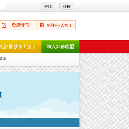
免註冊發布工搵人
加入師傅聯盟
算器
傅