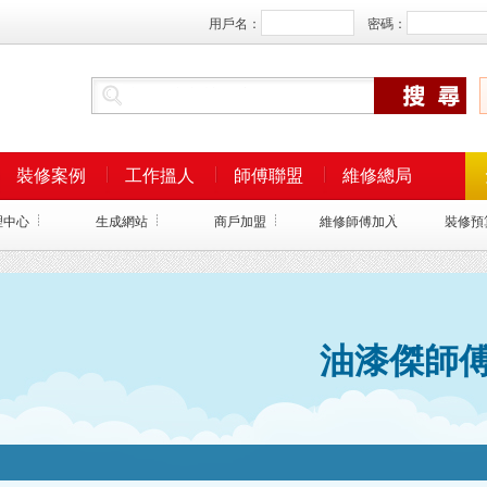
用戶名：
密碼：
裝修案例
工作搵人
師傅聯盟
維修總局
理中心
生成網站
商戶加盟
維修師傅加入
裝修預
油漆傑師