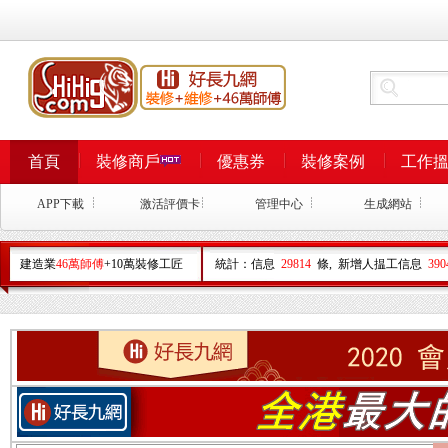
首頁
裝修商戶
優惠券
裝修案例
工作
APP下載
激活評價卡
管理中心
生成網站
建造業
46萬師傅
+10萬裝修工匠
統計：信息
29814
條, 新增人揾工信息
390