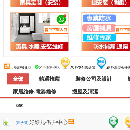
：認證誠建商
客戶快速登記
:客戶支付現金賞
:商戶派現金
全部
精選推薦
裝修公司及設計
家居維修-電器維修
搬屋及清潔
商家
好好九-客戶中心
[長沙灣]