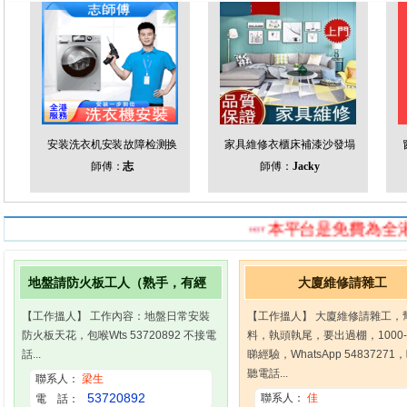
裝
全屋鋪瓷磚.貼牆磚地磚.
安装洗衣机安装故障检测换
師傅：
志
師傅：
志
本平台是免費為全港46萬
地盤請防火板工人（熟手，有經
大廈維修請雜工
【工作搵人】 工作內容：地盤日常安裝
【工作搵人】 大廈維修請雜工，
防火板天花，包喉Wts 53720892 不接電
料，執頭執尾，要出過棚，1000-
話...
睇經驗，WhatsApp 5483727
聽電話...
聯系人：
梁生
53720892
聯系人：
佳
電 話：