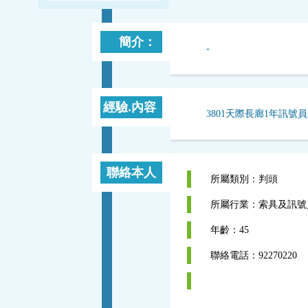
簡介：
-
經驗.內容
3801天際長廊1年訊號員
聯絡本人
所屬類別：判頭
所屬行業：索具及訊號
年齡：45
聯絡電話：92270220