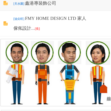
鑫港專裝飾公司
[天水圍]
FMY HOME DESIGN LTD 家人
[油尖旺]
傢俬設計...
[長]