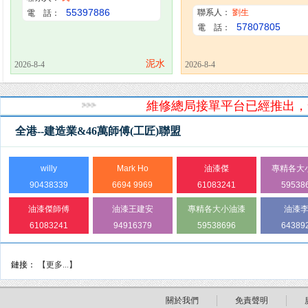
55397886
聯系人：
劉生
電 話：
57807805
電 話：
泥水
2026-8-4
2026-8-4
維修總局接單平台已經推出，
>>>
全港--建造業&46萬師傅(工匠)聯盟
willy
Mark Ho
油漆傑
專精各大
90438339
6694 9969
61083241
59538
油漆傑師傅
油漆王建安
專精各大小油漆
油漆
61083241
94916379
59538696
64389
鏈接：
【更多...】
關於我們
免責聲明