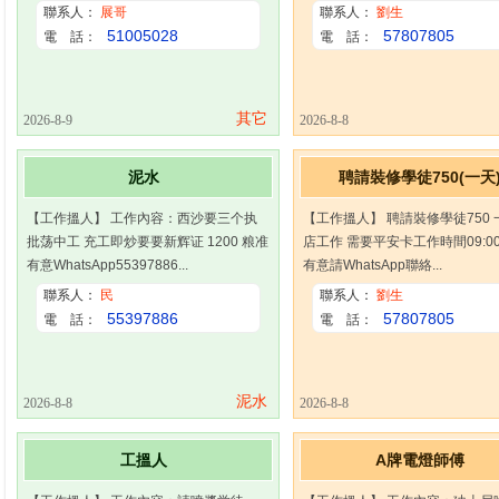
聯系人：
展哥
聯系人：
劉生
51005028
57807805
電 話：
電 話：
其它
2026-8-9
2026-8-8
泥水
聘請裝修學徒750(一天
【工作搵人】 工作內容：西沙要三个执
【工作搵人】 聘請裝修學徒750 
批荡中工 充工即炒要要新辉证 1200 粮准
店工作 需要平安卡工作時間09:00-
有意WhatsApp55397886...
有意請WhatsApp聯絡...
聯系人：
民
聯系人：
劉生
55397886
57807805
電 話：
電 話：
泥水
2026-8-8
2026-8-8
工搵人
A牌電燈師傅