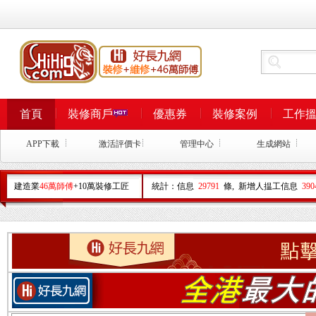
首頁
裝修商戶
優惠券
裝修案例
工作
APP下載
激活評價卡
管理中心
生成網站
建造業
46萬師傅
+10萬裝修工匠
統計：信息
29791
條, 新增人揾工信息
390