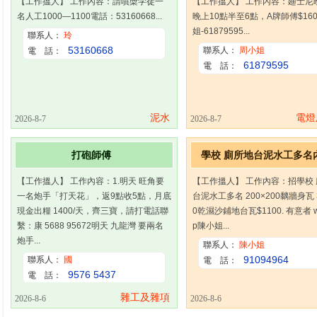
【工作搵人】 工作內容：請噴槳学徒一
【工作搵人】 工作內容：廸士尼
名人工1000—1100電話：53160668...
晚上10點半至6點，A牌師傅$16
姐-61879595...
聯系人：
玲
53160668
聯系人：
周小姐
電 話：
61879595
電 話：
泥水
電燈
2026-8-7
2026-8-7
打砲師傅
學校 廁所地台泥水工多名
【工作搵人】 工作內容：1.明天 旺角要
【工作搵人】 工作內容：招學校
一名炮手「打天花」，返9點收5點，月底
台泥水工多名 200×200黐牆身瓦 3
現金出糧 1400/天，齊三寶，請打電話聯
0乾濕沙鋪地台瓦$1100. 有意者 wh
繫：康 5688 95672明天 九龍灣 要兩名
p陳小姐...
炮手...
聯系人：
陳小姐
91094964
聯系人：
國
電 話：
9576 5437
電 話：
雜工及雜項
2026-8-6
2026-8-6