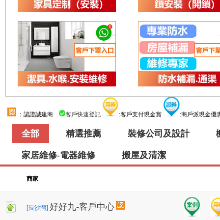
：認證誠建商
客戶快速登記
:客戶支付現金賞
:商戶派現金
全部
精選推薦
裝修公司及設計
家居維修-電器維修
搬屋及清潔
商家
好好九-客戶中心
[長沙灣]