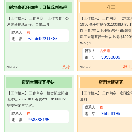
鋪地臺瓦仔師傅，日新或判都得
什工
【工作搵人】 工作內容： 工作內容：公
【工作搵人】 工作內容：1)大圍
屋裝修鋪地瓦仔。自備工具...
$950.熟手打炮仔$1100開8收5:1
以下要2年以上地盤經驗2)銅鑼
聯系人：
陳
雜工大清要行十層以上樓梯$900
whats92211485
電 話：
WS；9...
聯系人：
古天樂
99933886
電 話：
泥水
雜工
2026-8-5
2026-8-5
密閉空間砌瓦學徒
密閉空間砌瓦
【工作搵人】 工作內容：搵密閉空間砌
【工作搵人】 工作內容：密閉空
瓦學徒 900-1000 有意wts：95888195
遞料...
需要密閉空間牌...
聯系人：
程
95888195
聯系人：
程
電 話：
958888195
電 話：