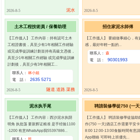
泥水
2026-8-5
2026-8-5
土木工程技術員 / 保養助理
招住家泥水師傅
【工作搵人】 工作內容：持有認可土木
【工作搵人】 要細做事細心，有
工程證書後，具至少有1年相關工作經驗
感，最好年輕一點的...
或完成學徒訓練計劃並持有高級文憑後，
聯系人：
森
具至少1年相關工作經驗 或完成學徒訓練
90301993
電 話：
計劃後，具至少有3年相關工...
聯系人：
林小姐
2635 5271
電 話：
隧道.道路.渠務
2026-8-5
2026-8-5
泥水执手尾
聘請裝修學徒750 (一天
【工作搵人】 工作內容：西沙泥水执阴
【工作搵人】 聘請裝修學徒協助
明角 执批荡 要新辉证粮准 是乎经验1100
作(750 一天)酒店工作需要平安卡09
-1200 有意WhatsApp我55397886...
8:00 12:00-13:00食飯時間有意請
App聯絡 可即時上班優先...
聯系人：
民