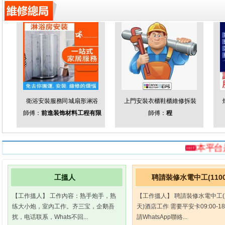
衛浴安裝服務同城扇形淋浴
上門安裝衣櫃鞋櫃維修拆裝
師傅：
前進装饰材料工程有限
師傅：
程
本平台是免費為
工搵人
聘請裝修水電中工(110
【工作搵人】 工作內容：熟手炮手，熟
【工作搵人】 聘請裝修水電中工(1
练大小炮，室內工作。齐三宝，企鹅吾
天)酒店工作 需要平安卡09:00-18
扰，电话联系，Whats不回...
請WhatsApp聯絡...