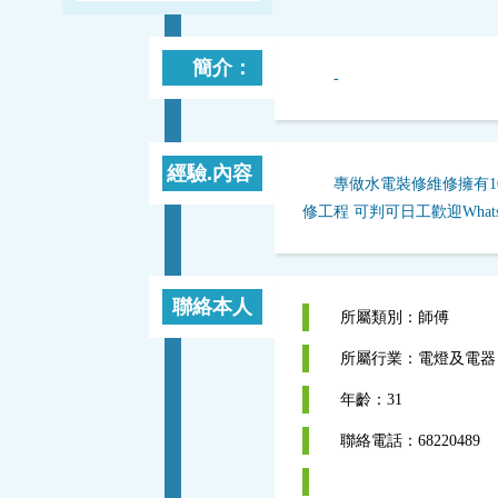
簡介：
-
經驗.內容
專做水電裝修維修擁有1
修工程 可判可日工歡迎WhatsA
聯絡本人
所屬類別：師傅
所屬行業：電燈及電器
年齡：31
聯絡電話：68220489