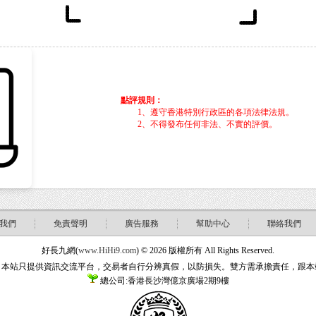
點評規則：
1、遵守香港特別行政區的各項法律法規。
2、不得發布任何非法、不實的評價。
我們
免責聲明
廣告服務
幫助中心
聯絡我們
好長九網(
www.HiHi9.com
) © 2026 版權所有 All Rights Reserved.
：本站只提供資訊交流平台，交易者自行分辨真假，以防損失。雙方需承擔責任，跟本
總公司:香港長沙灣億京廣場2期9樓