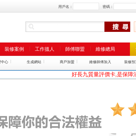
用戶名：
密碼：
裝修案例
工作搵人
師傅聯盟
維修總局
理中心
生成網站
商戶加盟
維修師傅加入
裝修預
好長九質量評價卡,是保障消費